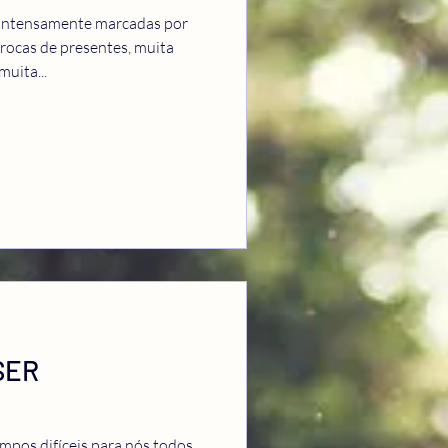
 intensamente marcadas por
trocas de presentes, muita
muita...
SER
pos difíceis para nós todos